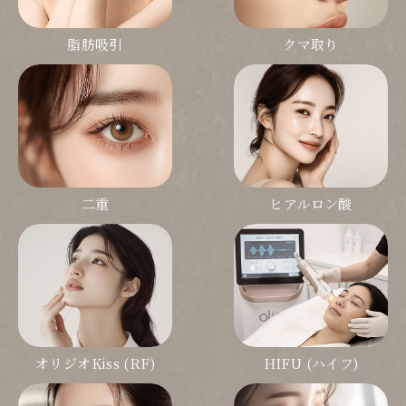
脂肪吸引
クマ取り
二重
ヒアルロン酸
オリジオKiss (RF)
HIFU (ハイフ)