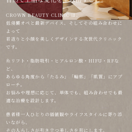
CROWN BEAUTY CLINIC は、
低侵襲オペと最新デバイス、そしてその組み合わせに
よって
若返りと小顔を美しくデザインする次世代クリニック
です。
糸リフト・脂肪吸引・ヒアルロン酸・HIFU・RFな
ど、
あらゆる角度から「たるみ」「輪郭」「肌質」にアプ
ローチ。
お悩みや理想に応じて、単体でも、組み合わせでも最
適な治療を設計します。
患者様一人ひとりの価値観やライフスタイルに寄り添
いながら、
その人らしさが引き立つ美しさを形にします。