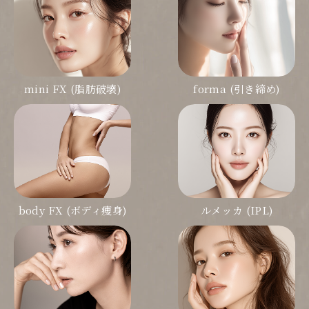
mini FX (脂肪破壊)
forma (引き締め)
body FX (ボディ痩身)
ルメッカ (IPL)