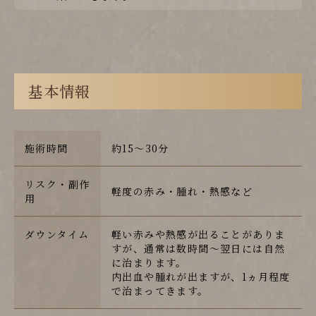
基本情報
施術時間
約15〜30分
リスク・副作
軽度の赤み・腫れ・熱感など
用
ダウンタイム
軽い赤みや熱感が出ることがありま
すが、通常は数時間〜翌日には自然
に治まります。
内出血や腫れが出ますが、1ヵ月程度
で治まってきます。