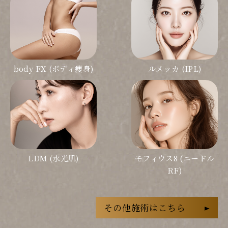
body FX (ボディ痩身)
ルメッカ (IPL)
LDM (水光肌)
モフィウス8 (ニードル
RF)
その他施術はこちら