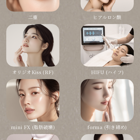
二重
ヒアルロン酸
オリジオKiss (RF)
HIFU (ハイフ)
mini FX (脂肪破壊)
forma (引き締め)