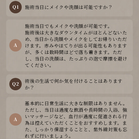
Q1
施術当日にメイクや洗顔は可能ですか？
施術当日でもメイクや洗顔が可能です。
施術後は大きなダウンタイムがほとんどないた
め、当日から洗顔やメイクをしてお帰りいただ
A
けます。赤みやほてりが出る可能性もあります
が、多くは数時間ほどで落ち着きます。ただ
し、当日の洗顔は、たっぷりの泡で摩擦を避け
てください。
術後の生活で何か気を付けることはあります
Q2
か？
基本的に日常生活に大きな制限はありません。
ただし、当日は過度な飲酒や長時間の入浴、強
いマッサージなど、血行が過度に促進される行
A
為は控えていただくことをおすすめします。ま
た、しっかり保湿することと、紫外線対策も忘
れずに行いましょう。