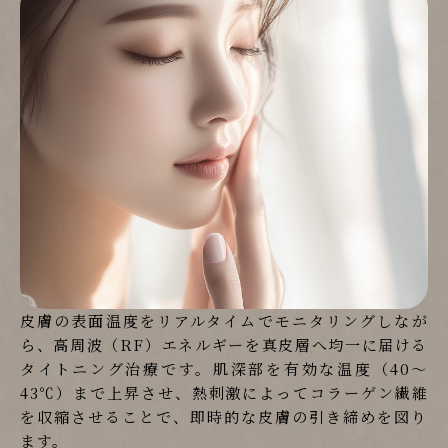
皮膚の表面温度をリアルタイムでモニタリングしなが
ら、高周波（RF）エネルギーを真皮層へ均一に届ける
タイトニング治療です。肌深部を有効な温度（40〜
43℃）まで上昇させ、熱刺激によってコラーゲン繊維
を収縮させることで、即時的な皮膚の引き締めを図り
ます。