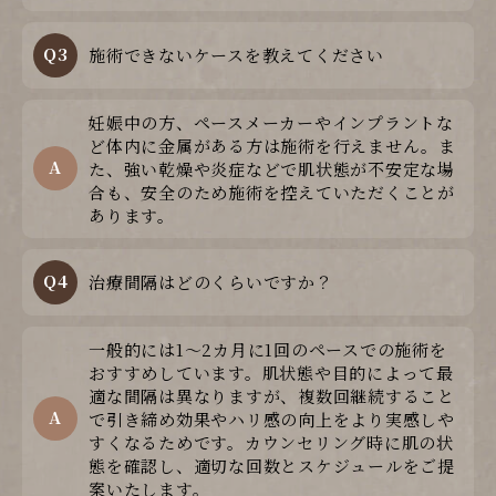
Q3
施術できないケースを教えてください
妊娠中の方、ペースメーカーやインプラントな
ど体内に金属がある方は施術を行えません。ま
A
た、強い乾燥や炎症などで肌状態が不安定な場
合も、安全のため施術を控えていただくことが
あります。
Q4
治療間隔はどのくらいですか？
一般的には1～2カ月に1回のペースでの施術を
おすすめしています。肌状態や目的によって最
適な間隔は異なりますが、複数回継続すること
A
で引き締め効果やハリ感の向上をより実感しや
すくなるためです。カウンセリング時に肌の状
態を確認し、適切な回数とスケジュールをご提
案いたします。