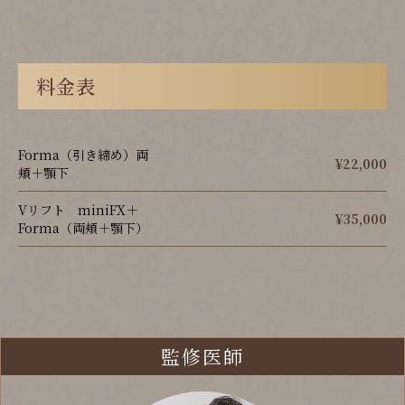
料金表
Forma（引き締め）両
¥22,000
頬＋顎下
Vリフト miniFX＋
¥35,000
Forma（両頬＋顎下）
監修医師