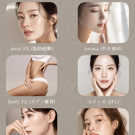
mini FX (脂肪破壊)
forma (引き締め)
body FX (ボディ痩身)
ルメッカ (IPL)