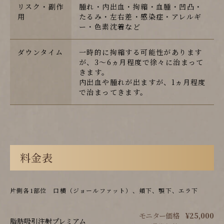
リスク・副作
腫れ・内出血・拘縮・血腫・凹凸・
用
たるみ・左右差・感染症・アレルギ
ー・色素沈着など
ダウンタイム
一時的に拘縮する可能性があります
が、3～6ヵ月程度で徐々に治まって
きます。
内出血や腫れが出ますが、1ヵ月程度
で治まってきます。
料金表
片側各1部位 口横（ジョールファット）、頬下、顎下、エラ下
モニター価格
¥25,000
脂肪吸引注射プレミアム