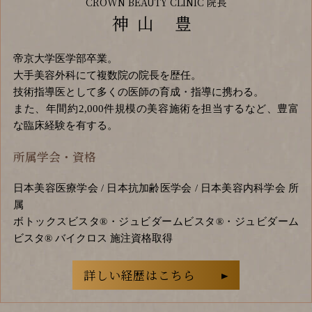
CROWN BEAUTY CLINIC 院長
神山 豊
帝京大学医学部卒業。
大手美容外科にて複数院の院長を歴任。
技術指導医として多くの医師の育成・指導に携わる。
また、年間約2,000件規模の美容施術を担当するなど、豊富
な臨床経験を有する。
所属学会・資格
日本美容医療学会 / 日本抗加齢医学会 / 日本美容内科学会 所
属
ボトックスビスタ®・ジュビダームビスタ®・ジュビダーム
ビスタ® バイクロス 施注資格取得
詳しい経歴はこちら