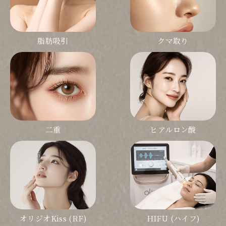
脂肪吸引
クマ取り
二重
ヒアルロン酸
オリジオKiss (RF)
HIFU (ハイフ)